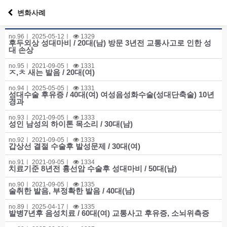
변화사례
no.
96ㅣ
2025-05-12
ㅣ
1329
후두외상 성대마비 / 20대(남) 방문 3년전 교통사고로 인한 성
대 손상
no.
95ㅣ
2021-09-05
ㅣ
1331
ㅈ,ㅊ 새는 발음 / 20대(여)
no.
94ㅣ
2025-05-05
ㅣ
1331
성대수술 후유증 / 40대(여) 여성음성화수술(성대단축술) 10년
경과
no.
93ㅣ
2021-09-05
ㅣ
1333
성인 남성의 하이톤 목소리 / 30대(남)
no.
92ㅣ
2021-09-05
ㅣ
1333
갑상선 결절 수술후 발성문제 / 30대(여)
no.
91ㅣ
2021-09-05
ㅣ
1334
치료기준 8년전 흉선암 수술후 성대마비 / 50대(남)
no.
90ㅣ
2021-09-05
ㅣ
1335
술취한 발음, 부정확한 발음 / 40대(남)
no.
89ㅣ
2025-04-17
ㅣ
1335
발병7년후 음성치료 / 60대(여) 교통사고 후유증, 소뇌위측증