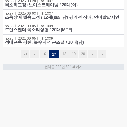
no.
88ㅣ
2025-03-28
ㅣ
1337
목소리교정+보이스트레이닝 / 20대(여)
no.
87ㅣ
2025-06-03
ㅣ
1337
조음장애 발음교정 / 12세(초5_남) 경계선 장애, 언어발달지연
no.
86ㅣ
2021-09-05
ㅣ
1339
트렌스젠더 목소리성형 / 20대(MTF)
no.
85ㅣ
2021-09-05
ㅣ
1339
성대근육 경련, 불수의적 근조절 / 20대(남)
16
18
19
20
17
전체글 288건
/ 24 페이지