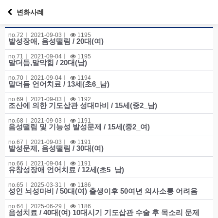
변화사례
no.
72ㅣ
2021-09-03
ㅣ
1195
발성장애, 음성떨림 / 20대(여)
no.
71ㅣ
2021-09-04
ㅣ
1195
말더듬,말막힘 / 20대(남)
no.
70ㅣ
2021-09-04
ㅣ
1194
말더듬 언어치료 / 13세(초6_남)
no.
69ㅣ
2021-09-03
ㅣ
1192
조산에 의한 기도삽관 성대마비 / 15세(중2_남)
no.
68ㅣ
2021-09-03
ㅣ
1191
음성떨림 및 기능성 발성문제 / 15세(중2_여)
no.
67ㅣ
2021-09-03
ㅣ
1191
발성문제, 음성떨림 / 30대(여)
no.
66ㅣ
2021-09-04
ㅣ
1191
유창성장애 언어치료 / 12세(초5_남)
no.
65ㅣ
2025-03-31
ㅣ
1186
성인 뇌성마비 / 50대(여) 출생이후 50여년 의사소통 어려움
no.
64ㅣ
2025-06-29
ㅣ
1186
음성치료 / 40대(여) 10대시기 기도삽관 수술 후 목소리 문제