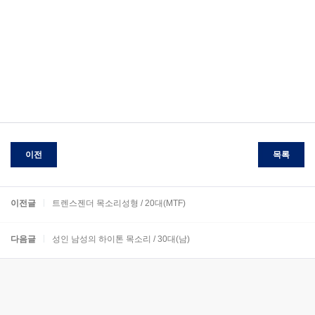
이전
목록
이전글
트렌스젠더 목소리성형 / 20대(MTF)
다음글
성인 남성의 하이톤 목소리 / 30대(남)