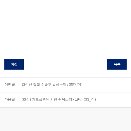
이전
목록
이전글
갑상선 결절 수술후 발성문제 / 30대(여)
다음글
(조산) 기도삽관에 의한 쉰목소리 / 19세(고3_여)