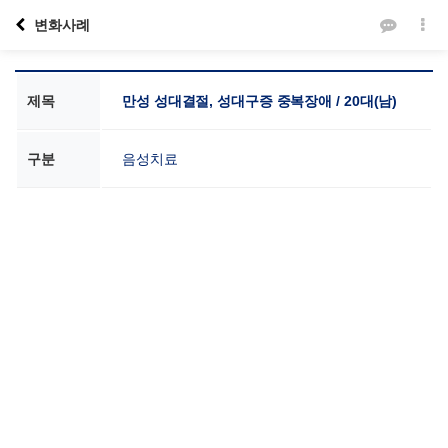
변화사례
제목
만성 성대결절, 성대구증 중복장애 / 20대(남)
구분
음성치료
본문
VOICE SCHOOL