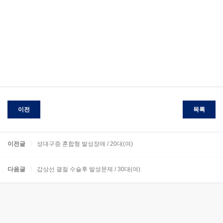
이전
목록
이전글
성대구증 혼합형 발성장애 / 20대(여)
다음글
갑상선 결절 수술후 발성문제 / 30대(여)