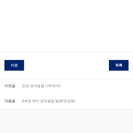
이전
목록
이전글
만성 성대결절 / 20대(여)
다음글
6세경 부터 성대결절 발병(만성화)