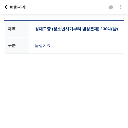
변화사례
제목
성대구증 (청소년시기부터 발성문제) / 30대(남)
구분
음성치료
본문
VOICE SCHOOL