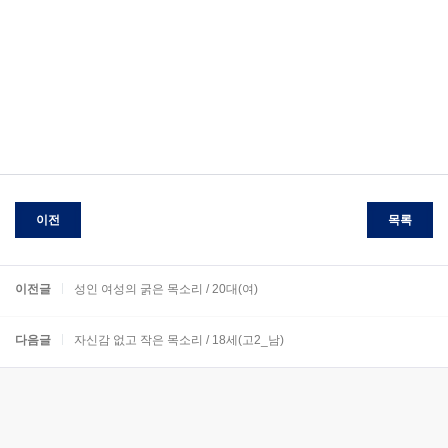
이전
목록
이전글
성인 여성의 굵은 목소리 / 20대(여)
다음글
자신감 없고 작은 목소리 / 18세(고2_남)