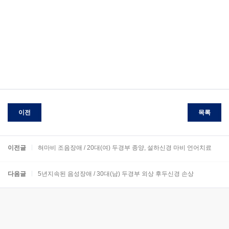
이전
목록
이전글
혀마비 조음장애 / 20대(여) 두경부 종양, 설하신경 마비 언어치료
다음글
5년지속된 음성장애 / 30대(남) 두경부 외상 후두신경 손상