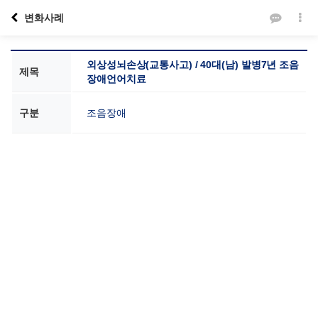
변화사례
외상성뇌손상(교통사고) / 40대(남) 발병7년 조음
제목
장애언어치료
구분
조음장애
본문
VOICE SCHOOL