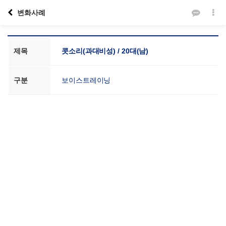
변화사례
제목
콧소리(과대비성) / 20대(남)
구분
보이스트레이닝
본문
VOICE SCHOOL