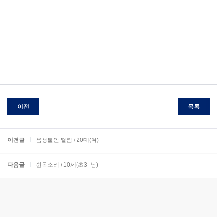
이전
목록
이전글
음성불안 떨림 / 20대(여)
다음글
쉰목소리 / 10세(초3_남)