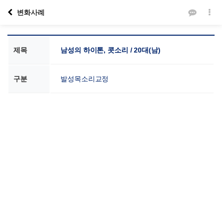
변화사례
제목
남성의 하이톤, 콧소리 / 20대(남)
구분
발성목소리교정
본문
VOICE SCHOOL