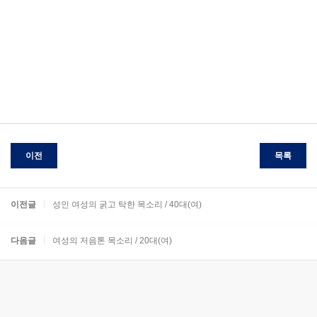
이전
목록
이전글
성인 여성의 굵고 탁한 목소리 / 40대(여)
다음글
여성의 저음톤 목소리 / 20대(여)