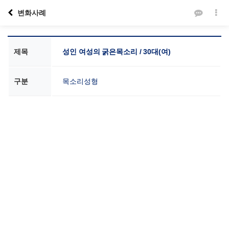
변화사례
제목
성인 여성의 굵은목소리 / 30대(여)
구분
목소리성형
본문
VOICE SCHOOL