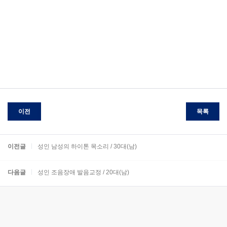
이전
목록
이전글
성인 남성의 하이톤 목소리 / 30대(남)
다음글
성인 조음장애 발음교정 / 20대(남)